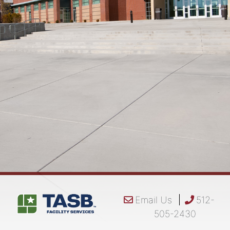
Email Us
512-
505-2430